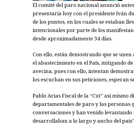
E
l comité
del paro nacional anunció
antes
presentaría hoy con el presidente
Iván
du
de los puntos
,
en los cuales se estaban ll
intencionales
por parte de los manifestan
desde aproximadamente 34
días.
Con ello
,
están demostrando que se unen a
el abastecimiento en el
P
aís, mitigando d
avecina, pues con ello
,
intentan demostrar 
los escuchan en
sus peticiones, esperan 
Pablo Arias Fiscal de la “Cut” así mismo 
departamentales de paro y las personas 
conversaciones y han venido levantando 
desarrollaban a lo largo y ancho del país