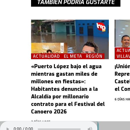
TAMBIÉN PODRÍA GUSTARTE
ACTUA
ACTUALIDAD
EL META
REGIÓN
VILLA
«Puerto López bajo el agua
¡Unión
mientras gastan miles de
Repre
millones en fiestas»:
Castel
Habitantes denuncian a la
el Con
Alcaldía por millonario
6 DÍAS H
contrato para el Festival del
Canoero 2026
3 DÍAS HACE