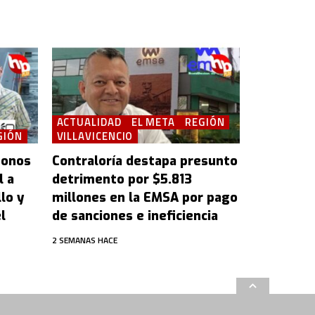
ACTUALIDAD
EL META
REGIÓN
GIÓN
VILLAVICENCIO
bonos
Contraloría destapa presunto
l a
detrimento por $5.813
lo y
millones en la EMSA por pago
l
de sanciones e ineficiencia
2 SEMANAS HACE