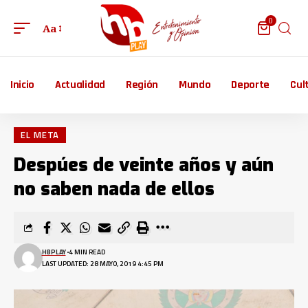
0
Aa
Inicio
Actualidad
Región
Mundo
Deporte
Cul
EL META
Despúes de veinte años y aún
no saben nada de ellos
HBPLAY
4 MIN READ
LAST UPDATED: 28 MAYO, 2019 4:45 PM