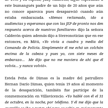
este bumangués padre de un hijo de 20 años que aún
no conoce aparezca pues desapareció cuando aún
estaba embarazada. «
Hemos reclamado, ido a
audiencias y esperamos que con las JEP de pronto nos den
respuesta acerca de nuestros familiares
» dijo la señora
Calderón quien además dijo a Stereonoticias que en ese
entonces, en Mitú, «
Yo vivía a cuadra y media del
Comando de Policía. Simplemente él me echó un colchón
encima de la cabeza y pues yo, con siete meses de
embarazo… Me dijo que no me moviera de ahí que él
volvía… y nunca volvió
«.
Estela Peña de Dimas es la madre del patrullero
Hernan Darío Dimas, quien tenía 19 años al momento
de la desaparición, también fue partícipe de la
conmemoración en Villavicencio. «Y
o hablé con él el 31
de octubre, en la noche, por teléfono. Y él me dijo que la
guerrilla se iba a meter ahí pero se sabía en qué momento