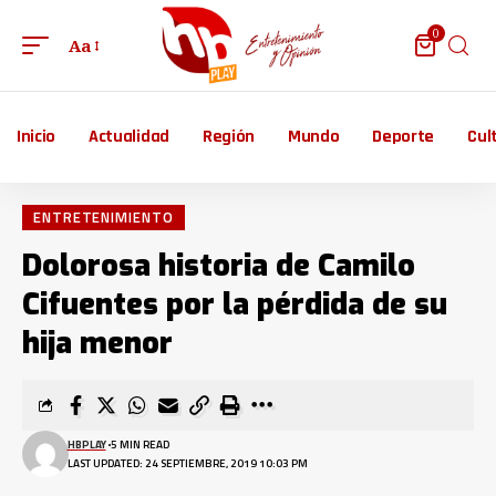
0
Aa
Inicio
Actualidad
Región
Mundo
Deporte
Cul
ENTRETENIMIENTO
Dolorosa historia de Camilo
Cifuentes por la pérdida de su
hija menor
HBPLAY
5 MIN READ
LAST UPDATED: 24 SEPTIEMBRE, 2019 10:03 PM