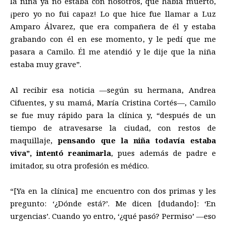
la niña ya no estaba con nosotros, que había muerto,
¡pero yo no fui capaz! Lo que hice fue llamar a Luz
Amparo Álvarez, que era compañera de él y estaba
grabando con él en ese momento, y le pedí que me
pasara a Camilo. Él me atendió y le dije que la niña
estaba muy grave”.
Al recibir esa noticia —según su hermana, Andrea
Cifuentes, y su mamá, María Cristina Cortés—, Camilo
se fue muy rápido para la clínica y, “después de un
tiempo de atravesarse la ciudad, con restos de
maquillaje,
pensando que la niña todavía estaba
viva”, intentó reanimarla
, pues además de padre e
imitador, su otra profesión es médico.
“[Ya en la clínica] me encuentro con dos primas y les
pregunto: ‘¿Dónde está?’. Me dicen [dudando]: ‘En
urgencias’. Cuando yo entro, ‘¿qué pasó? Permiso’ —eso