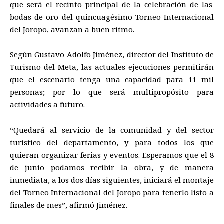
que será el recinto principal
de la celebración de las
bodas de oro del
quincuagésimo
Torneo Internacional
del Joropo
,
avanzan a buen ritmo.
Según Gustavo Adolfo Jiménez, director del Instituto de
Turismo del Meta, las
actuales
ejecuciones permitirán
que el escenario tenga una
capacidad para 11 mil
personas; por lo que será multipropósito
para
actividades a futuro.
“Quedará al servicio de la comunidad y del sector
turístico del departamento, y
para
todos los que
quiera
n organizar f
erias y eventos. Esperamos que
el 8
de junio
poda
mos recibir la obra
,
y de manera
inmediata
,
a los dos días siguientes
,
inicia
rá
el montaje
del Torneo Internacional del Joropo
para
tenerlo listo
a
finales de
mes
”,
afirmó Jiménez.