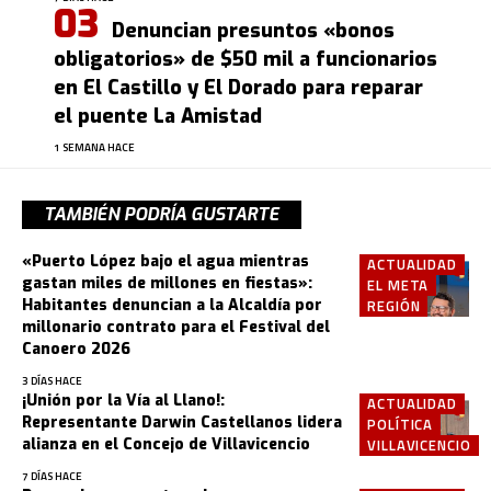
Denuncian presuntos «bonos
obligatorios» de $50 mil a funcionarios
en El Castillo y El Dorado para reparar
el puente La Amistad
1 SEMANA HACE
TAMBIÉN PODRÍA GUSTARTE
«Puerto López bajo el agua mientras
ACTUALIDAD
gastan miles de millones en fiestas»:
EL META
Habitantes denuncian a la Alcaldía por
REGIÓN
millonario contrato para el Festival del
Canoero 2026
3 DÍAS HACE
¡Unión por la Vía al Llano!:
ACTUALIDAD
Representante Darwin Castellanos lidera
POLÍTICA
alianza en el Concejo de Villavicencio
VILLAVICENCIO
7 DÍAS HACE