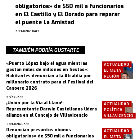
obligatorios» de $50 mil a funcionarios
en El Castillo y El Dorado para reparar
el puente La Amistad
2 SEMANAS HACE
TAMBIÉN PODRÍA GUSTARTE
«Puerto López bajo el agua mientras
ACTUALIDAD
gastan miles de millones en fiestas»:
EL META
Habitantes denuncian a la Alcaldía por
REGIÓN
millonario contrato para el Festival del
Canoero 2026
7 DÍAS HACE
¡Unión por la Vía al Llano!:
ACTUALIDAD
Representante Darwin Castellanos lidera
POLÍTICA
alianza en el Concejo de Villavicencio
VILLAVICENCIO
1 SEMANA HACE
Denuncian presuntos «bonos
ACTUALIDAD
obligatorios» de $50 mil a funcionarios
EL META