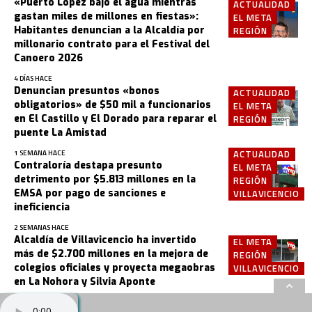
«Puerto López bajo el agua mientras
ACTUALIDAD
gastan miles de millones en fiestas»:
EL META
Habitantes denuncian a la Alcaldía por
REGIÓN
millonario contrato para el Festival del
Canoero 2026
4 DÍAS HACE
Denuncian presuntos «bonos
ACTUALIDAD
obligatorios» de $50 mil a funcionarios
EL META
en El Castillo y El Dorado para reparar el
REGIÓN
puente La Amistad
ACTUALIDAD
1 SEMANA HACE
Contraloría destapa presunto
EL META
detrimento por $5.813 millones en la
REGIÓN
EMSA por pago de sanciones e
VILLAVICENCIO
ineficiencia
2 SEMANAS HACE
Alcaldía de Villavicencio ha invertido
EL META
más de $2.700 millones en la mejora de
REGIÓN
colegios oficiales y proyecta megaobras
VILLAVICENCIO
en La Nohora y Silvia Aponte
3 SEMANAS HACE