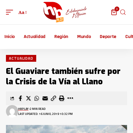
0
Aa
Inicio
Actualidad
Región
Mundo
Deporte
Cul
ACTUALIDAD
El Guaviare también sufre por
la Crisis de la Vía al Llano
HBPLAY
2 MIN READ
LAST UPDATED: 16 JUNIO, 2019 10:32 PM