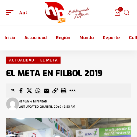
0
Aa
Inicio
Actualidad
Región
Mundo
Deporte
Cul
ACTUALIDAD
EL META
EL META EN FILBOL 2019
HBPLAY
1 MIN READ
LAST UPDATED: 28 ABRIL, 2019 12:53 AM