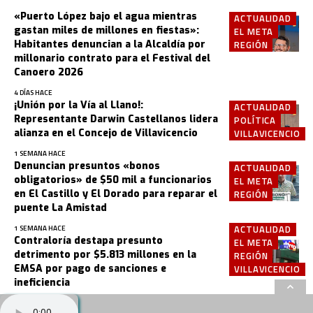
«Puerto López bajo el agua mientras
ACTUALIDAD
gastan miles de millones en fiestas»:
EL META
Habitantes denuncian a la Alcaldía por
REGIÓN
millonario contrato para el Festival del
Canoero 2026
4 DÍAS HACE
¡Unión por la Vía al Llano!:
ACTUALIDAD
Representante Darwin Castellanos lidera
POLÍTICA
alianza en el Concejo de Villavicencio
VILLAVICENCIO
1 SEMANA HACE
Denuncian presuntos «bonos
ACTUALIDAD
obligatorios» de $50 mil a funcionarios
EL META
en El Castillo y El Dorado para reparar el
REGIÓN
puente La Amistad
ACTUALIDAD
1 SEMANA HACE
Contraloría destapa presunto
EL META
detrimento por $5.813 millones en la
REGIÓN
EMSA por pago de sanciones e
VILLAVICENCIO
ineficiencia
2 SEMANAS HACE