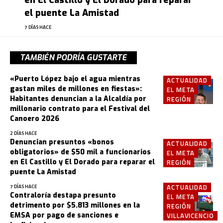
en El Castillo y El Dorado para reparar
el puente La Amistad
7 DÍAS HACE
TAMBIÉN PODRÍA GUSTARTE
«Puerto López bajo el agua mientras
ACTUALIDAD
gastan miles de millones en fiestas»:
EL META
Habitantes denuncian a la Alcaldía por
REGIÓN
millonario contrato para el Festival del
Canoero 2026
2 DÍAS HACE
Denuncian presuntos «bonos
ACTUALIDAD
obligatorios» de $50 mil a funcionarios
EL META
en El Castillo y El Dorado para reparar el
REGIÓN
puente La Amistad
ACTUALIDAD
7 DÍAS HACE
Contraloría destapa presunto
EL META
detrimento por $5.813 millones en la
REGIÓN
EMSA por pago de sanciones e
VILLAVICENCIO