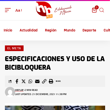
0
Aa
Inicio
Actualidad
Región
Mundo
Deporte
Cul
EL META
ESPECIFICACIONES Y USO DE LA
BICIBLOQUERA
HBPLAY
2 MIN READ
LAST UPDATED: 21 DICIEMBRE, 2021 11:38 PM