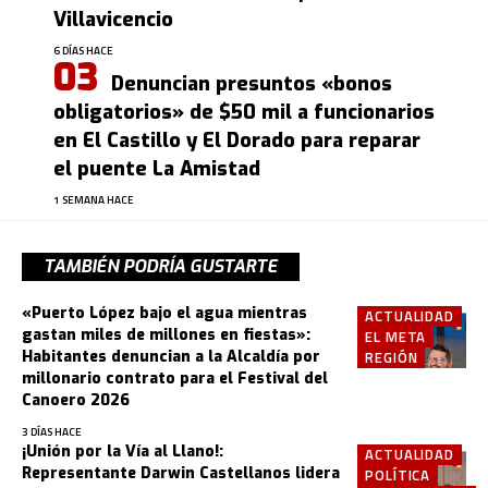
Villavicencio
6 DÍAS HACE
Denuncian presuntos «bonos
obligatorios» de $50 mil a funcionarios
en El Castillo y El Dorado para reparar
el puente La Amistad
1 SEMANA HACE
TAMBIÉN PODRÍA GUSTARTE
«Puerto López bajo el agua mientras
ACTUALIDAD
gastan miles de millones en fiestas»:
EL META
Habitantes denuncian a la Alcaldía por
REGIÓN
millonario contrato para el Festival del
Canoero 2026
3 DÍAS HACE
¡Unión por la Vía al Llano!:
ACTUALIDAD
Representante Darwin Castellanos lidera
POLÍTICA