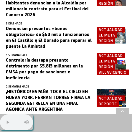
Habitantes denuncian a la Alcaldía por
REGIÓN
millonario contrato para el Festival del
Canoero 2026
3 DÍAS HACE
Denuncian presuntos «bonos
ACTUALIDAD
obligatorios» de $50 mil a funcionarios
EL META
en El Castillo y El Dorado para reparar el
REGIÓN
puente La Amistad
ACTUALIDAD
1 SEMANA HACE
Contraloría destapa presunto
EL META
detrimento por $5.813 millones en la
REGIÓN
EMSA por pago de sanciones e
VILLAVICENCIO
ineficiencia
2 SEMANAS HACE
¡HISTÓRICO! ESPAÑA TOCA EL CIELO EN
NUEVA YORK: FERRAN TORRES FIRMA LA
ACTUALIDAD
SEGUNDA ESTRELLA EN UNA FINAL
DEPORTE
AGÓNICA ANTE ARGENTINA
3 SEMANAS HACE