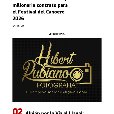
millonario contrato para
el Festival del Canoero
2026
BY
HBPLAY
-PUBLICIDAD -
¡Unión por la Vía al Llano!: