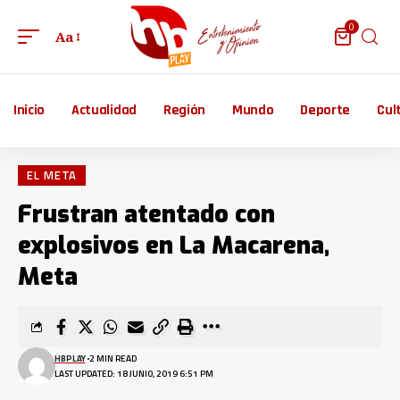
0
Aa
Inicio
Actualidad
Región
Mundo
Deporte
Cul
EL META
Frustran atentado con
explosivos en La Macarena,
Meta
HBPLAY
2 MIN READ
LAST UPDATED: 18 JUNIO, 2019 6:51 PM