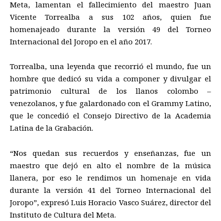
Meta, lamentan e
l fallecimiento
del maes
t
ro Juan
Vicente Torrealba
a sus 102 años, quien fue
h
omenajeado
durante la versión 49 del Torneo
Internacional del Joropo en el año 2017
.
Torrealba, una leyenda que recorrió el mundo
, fue un
hombre que
dedicó su vida a componer y divulgar el
patrimonio cultural de los llanos colombo
–
venezolanos
, y
fue galardonado con el Grammy Latino,
que le concedió el Consejo Directivo de la Academia
Latina de la Grabación.
“Nos queda
n
sus
recuerdo
s
y enseñanza
s,
fue un
maestro que dejó en alto el nombre de la música
llanera, por eso le rendimos un homenaje en vida
durante la versión 41 del Torneo Internacional del
Joropo”,
expresó Luis Horacio Vasco Suárez, director del
Instituto de Cultura del Meta.