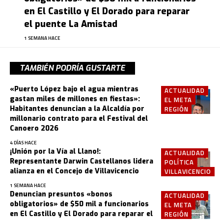
en El Castillo y El Dorado para reparar
el puente La Amistad
1 SEMANA HACE
TAMBIÉN PODRÍA GUSTARTE
«Puerto López bajo el agua mientras
ACTUALIDAD
gastan miles de millones en fiestas»:
EL META
Habitantes denuncian a la Alcaldía por
REGIÓN
millonario contrato para el Festival del
Canoero 2026
4 DÍAS HACE
¡Unión por la Vía al Llano!:
ACTUALIDAD
Representante Darwin Castellanos lidera
POLÍTICA
alianza en el Concejo de Villavicencio
VILLAVICENCIO
1 SEMANA HACE
Denuncian presuntos «bonos
ACTUALIDAD
obligatorios» de $50 mil a funcionarios
EL META
en El Castillo y El Dorado para reparar el
REGIÓN