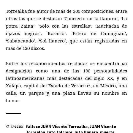
Torrealba
fue autor de más de 300 composiciones, entre
otras
las que se destacan ‘
Concierto en la llanura
’
,
‘
La
potra Zaina
’
,
‘
Sólo con las estrellas
’
,
‘
Muchacha de
ojazos negros
’
,
‘
Rosario
’
,
‘
Estero de Camaguán
’
,
‘
Sabaneando
’
,
‘
Sol llanero
’
,
que están
registradas en
más de 130 discos.
Entre los reconocimientos recibidos se encuentra su
designación como una de las
100
personalidades
latinoamericanas más destacadas del siglo XX
, y
en
Xalapa, capital del Estado de Veracruz,
en
México, una
calle, un parque y una plaza llevan su nombre en
hono
r.
fallece JUAN Vicente Torrealba
,
JUAN Vicente
TAGGED:
Torrealba
,
luto folclore
,
luto llanero
,
muerte