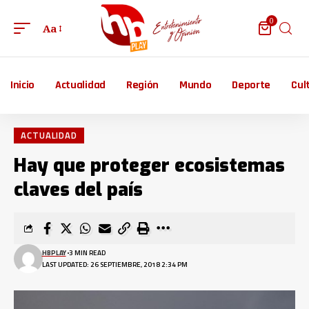
0
Aa
Inicio
Actualidad
Región
Mundo
Deporte
Cul
ACTUALIDAD
Hay que proteger ecosistemas
claves del país
HBPLAY
3 MIN READ
LAST UPDATED: 26 SEPTIEMBRE, 2018 2:34 PM