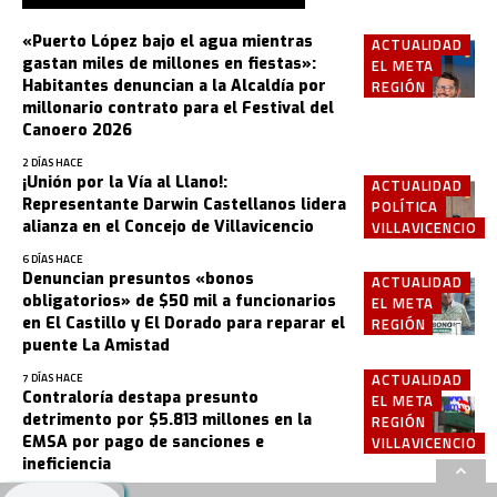
«Puerto López bajo el agua mientras
ACTUALIDAD
gastan miles de millones en fiestas»:
EL META
Habitantes denuncian a la Alcaldía por
REGIÓN
millonario contrato para el Festival del
Canoero 2026
2 DÍAS HACE
¡Unión por la Vía al Llano!:
ACTUALIDAD
Representante Darwin Castellanos lidera
POLÍTICA
alianza en el Concejo de Villavicencio
VILLAVICENCIO
6 DÍAS HACE
Denuncian presuntos «bonos
ACTUALIDAD
obligatorios» de $50 mil a funcionarios
EL META
en El Castillo y El Dorado para reparar el
REGIÓN
puente La Amistad
ACTUALIDAD
7 DÍAS HACE
Contraloría destapa presunto
EL META
detrimento por $5.813 millones en la
REGIÓN
EMSA por pago de sanciones e
VILLAVICENCIO
ineficiencia
2 SEMANAS HACE