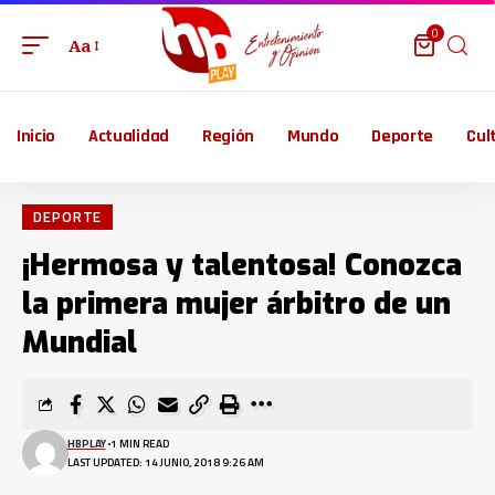
0
Aa
Inicio
Actualidad
Región
Mundo
Deporte
Cul
DEPORTE
¡Hermosa y talentosa! Conozca
la primera mujer árbitro de un
Mundial
HBPLAY
1 MIN READ
LAST UPDATED: 14 JUNIO, 2018 9:26 AM