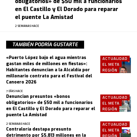
obligatorios» de $50 mil a funcionarios
en El Castillo y El Dorado para reparar
el puente La Amistad
2 SEMANAS HACE
TAMBIÉN PODRÍA GUSTARTE
«Puerto López bajo el agua mientras
ACTUALIDAD
gastan miles de millones en fiestas»:
EL META
Habitantes denuncian a la Alcaldía por
REGIÓN
millonario contrato para el Festival del
Canoero 2026
7 DÍAS HACE
Denuncian presuntos «bonos
ACTUALIDAD
obligatorios» de $50 mil a funcionarios
EL META
en El Castillo y El Dorado para reparar el
REGIÓN
puente La Amistad
ACTUALIDAD
2 SEMANAS HACE
Contraloría destapa presunto
EL META
detrimento por $5.813 millones en la
REGIÓN