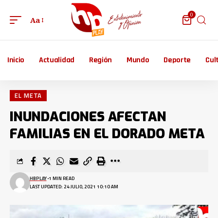
0
Aa
Inicio
Actualidad
Región
Mundo
Deporte
Cul
EL META
INUNDACIONES AFECTAN
FAMILIAS EN EL DORADO META
HBPLAY
1 MIN READ
LAST UPDATED: 24 JULIO, 2021 10:10 AM