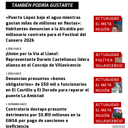
TAMBIÉN PODRÍA GUSTARTE
«Puerto López bajo el agua mientras
ACTUALIDAD
gastan miles de millones en fiestas»:
EL META
Habitantes denuncian a la Alcaldía por
REGIÓN
millonario contrato para el Festival del
Canoero 2026
4 DÍAS HACE
¡Unión por la Vía al Llano!:
ACTUALIDAD
Representante Darwin Castellanos lidera
POLÍTICA
alianza en el Concejo de Villavicencio
VILLAVICENCIO
7 DÍAS HACE
Denuncian presuntos «bonos
ACTUALIDAD
obligatorios» de $50 mil a funcionarios
EL META
en El Castillo y El Dorado para reparar el
REGIÓN
puente La Amistad
ACTUALIDAD
1 SEMANA HACE
Contraloría destapa presunto
EL META
detrimento por $5.813 millones en la
REGIÓN
EMSA por pago de sanciones e
VILLAVICENCIO
ineficiencia