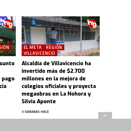
GIÓN
EL META
REGIÓN
VILLAVICENCIO
esunto
Alcaldía de Villavicencio ha
invertido más de $2.700
r pago
millones en la mejora de
cia
colegios oficiales y proyecta
megaobras en La Nohora y
Silvia Aponte
3 SEMANAS HACE