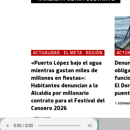
ACTUALIDAD
EL META
REGIÓN
ACTUA
«Puerto López bajo el agua
Denun
mientras gastan miles de
oblig
millones en fiestas»:
funcio
Habitantes denuncian a la
El Dor
Alcaldía por millonario
puent
contrato para el Festival del
1 SEMANA
Canoero 2026
4 DÍAS HACE