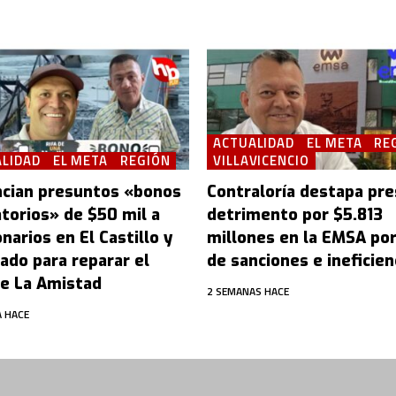
ACTUALIDAD
EL META
RE
LIDAD
EL META
REGIÓN
VILLAVICENCIO
cian presuntos «bonos
Contraloría destapa pr
atorios» de $50 mil a
detrimento por $5.813
narios en El Castillo y
millones en la EMSA po
ado para reparar el
de sanciones e ineficien
e La Amistad
2 SEMANAS HACE
 HACE