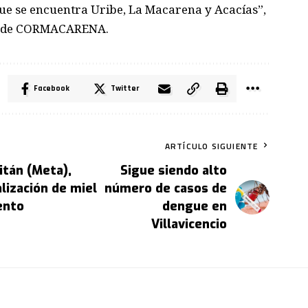
 que se encuentra Uribe, La Macarena y Acacías”,
or de CORMACARENA.
Facebook
Twitter
ARTÍCULO SIGUIENTE
itán (Meta),
Sigue siendo alto
lización de miel
número de casos de
ento
dengue en
Villavicencio