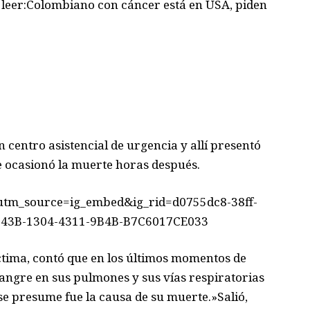
 leer:Colombiano con cáncer está en USA, piden
n centro asistencial de urgencia y allí presentó
e ocasionó la muerte horas después.
utm_source=ig_embed&ig_rid=d0755dc8-38ff-
143B-1304-4311-9B4B-B7C6017CE033
tima, contó que en los últimos momentos de
sangre en sus pulmones y sus vías respiratorias
 se presume fue la causa de su muerte.»Salió,