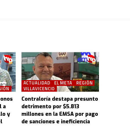
ACTUALIDAD
EL META
REGIÓN
GIÓN
VILLAVICENCIO
bonos
Contraloría destapa presunto
l a
detrimento por $5.813
lo y
millones en la EMSA por pago
l
de sanciones e ineficiencia