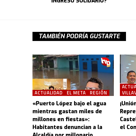
INGRESO SOLIDARIO?
TAMBIÉN PODRÍA GUSTARTE
ACTUA
ACTUALIDAD
EL META
REGIÓN
VILLA
«Puerto López bajo el agua
¡Unión
mientras gastan miles de
Repre
millones en fiestas»:
Castel
Habitantes denuncian a la
el Con
Alcaldía por millonario