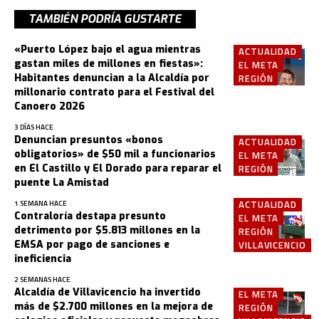
TAMBIÉN PODRÍA GUSTARTE
«Puerto López bajo el agua mientras
ACTUALIDAD
gastan miles de millones en fiestas»:
EL META
Habitantes denuncian a la Alcaldía por
REGIÓN
millonario contrato para el Festival del
Canoero 2026
3 DÍAS HACE
Denuncian presuntos «bonos
ACTUALIDAD
obligatorios» de $50 mil a funcionarios
EL META
en El Castillo y El Dorado para reparar el
REGIÓN
puente La Amistad
ACTUALIDAD
1 SEMANA HACE
Contraloría destapa presunto
EL META
detrimento por $5.813 millones en la
REGIÓN
EMSA por pago de sanciones e
VILLAVICENCIO
ineficiencia
2 SEMANAS HACE
Alcaldía de Villavicencio ha invertido
EL META
más de $2.700 millones en la mejora de
REGIÓN