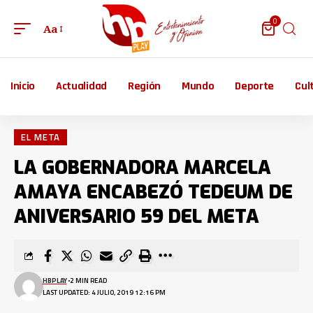
0
Aa
Inicio
Actualidad
Región
Mundo
Deporte
Cul
EL META
LA GOBERNADORA MARCELA
AMAYA ENCABEZÓ TEDEUM DE
ANIVERSARIO 59 DEL META
HBPLAY
2 MIN READ
LAST UPDATED: 4 JULIO, 2019 12:16 PM