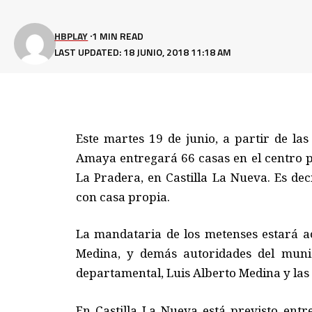
HBPLAY
1 MIN READ
LAST UPDATED: 18 JUNIO, 2018 11:18 AM
Este martes 19 de junio
,
a partir de la
Amaya entregará 66 casas en el centro 
La Pradera
,
en Castilla La Nueva
. Es
deci
con casa propia.
La mandataria
de los metenses
estará a
Medina
,
y demás autoridades
del muni
departamental, Luis Alberto Medina y las 
En Castilla La Nueva está previsto entr