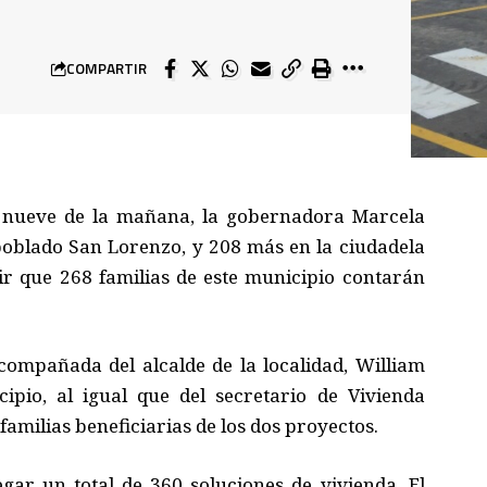
COMPARTIR
s
nueve
de la mañana
,
la gobernadora Marcela
poblado San Lorenzo
,
y 208 más en la ciudadela
r que 268 familias de este municipio contarán
compañada del alcalde de la localidad, William
cipio,
al igual que del secretario de Vivienda
familias beneficiarias de los dos proyectos.
egar un total de 360 soluciones de vivienda
. E
l