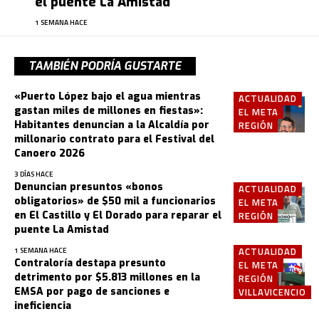
el puente La Amistad
1 SEMANA HACE
TAMBIÉN PODRÍA GUSTARTE
«Puerto López bajo el agua mientras
ACTUALIDAD
gastan miles de millones en fiestas»:
EL META
Habitantes denuncian a la Alcaldía por
REGIÓN
millonario contrato para el Festival del
Canoero 2026
3 DÍAS HACE
Denuncian presuntos «bonos
ACTUALIDAD
obligatorios» de $50 mil a funcionarios
EL META
en El Castillo y El Dorado para reparar el
REGIÓN
puente La Amistad
ACTUALIDAD
1 SEMANA HACE
Contraloría destapa presunto
EL META
detrimento por $5.813 millones en la
REGIÓN
EMSA por pago de sanciones e
VILLAVICENCIO
ineficiencia