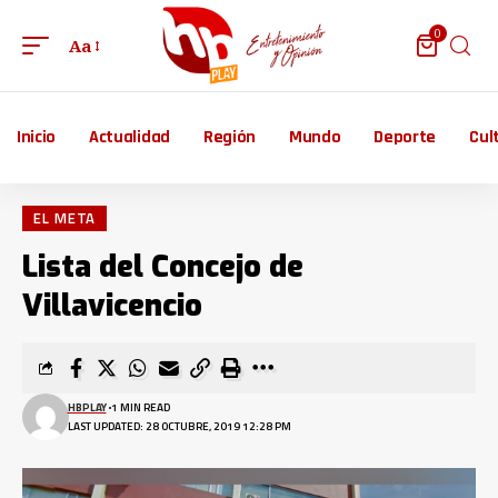
0
Aa
Inicio
Actualidad
Región
Mundo
Deporte
Cul
EL META
Lista del Concejo de
Villavicencio
HBPLAY
1 MIN READ
LAST UPDATED: 28 OCTUBRE, 2019 12:28 PM