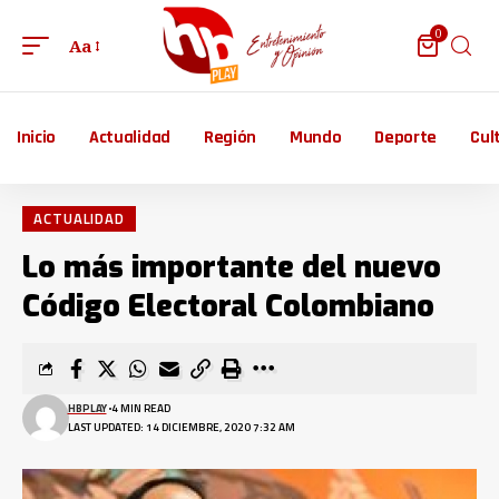
0
Aa
Inicio
Actualidad
Región
Mundo
Deporte
Cul
ACTUALIDAD
Lo más importante del nuevo
Código Electoral Colombiano
HBPLAY
4 MIN READ
LAST UPDATED: 14 DICIEMBRE, 2020 7:32 AM