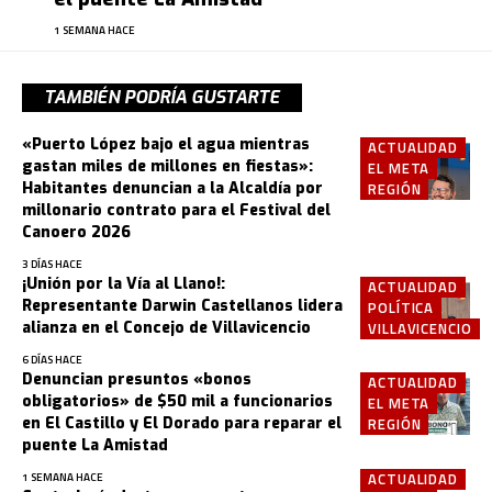
1 SEMANA HACE
TAMBIÉN PODRÍA GUSTARTE
«Puerto López bajo el agua mientras
ACTUALIDAD
gastan miles de millones en fiestas»:
EL META
Habitantes denuncian a la Alcaldía por
REGIÓN
millonario contrato para el Festival del
Canoero 2026
3 DÍAS HACE
¡Unión por la Vía al Llano!:
ACTUALIDAD
Representante Darwin Castellanos lidera
POLÍTICA
alianza en el Concejo de Villavicencio
VILLAVICENCIO
6 DÍAS HACE
Denuncian presuntos «bonos
ACTUALIDAD
obligatorios» de $50 mil a funcionarios
EL META
en El Castillo y El Dorado para reparar el
REGIÓN
puente La Amistad
ACTUALIDAD
1 SEMANA HACE