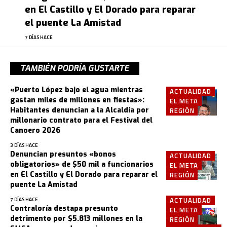
en El Castillo y El Dorado para reparar
el puente La Amistad
7 DÍAS HACE
TAMBIÉN PODRÍA GUSTARTE
«Puerto López bajo el agua mientras
ACTUALIDAD
gastan miles de millones en fiestas»:
EL META
Habitantes denuncian a la Alcaldía por
REGIÓN
millonario contrato para el Festival del
Canoero 2026
3 DÍAS HACE
Denuncian presuntos «bonos
ACTUALIDAD
obligatorios» de $50 mil a funcionarios
EL META
en El Castillo y El Dorado para reparar el
REGIÓN
puente La Amistad
ACTUALIDAD
7 DÍAS HACE
Contraloría destapa presunto
EL META
detrimento por $5.813 millones en la
REGIÓN