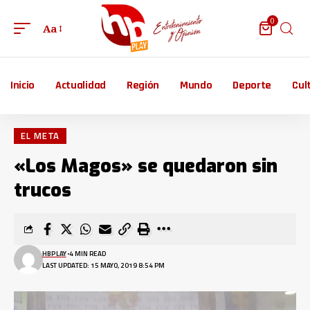
0
Aa
Inicio
Actualidad
Región
Mundo
Deporte
Cul
EL META
«Los Magos» se quedaron sin
trucos
HBPLAY
4 MIN READ
LAST UPDATED: 15 MAYO, 2019 8:54 PM