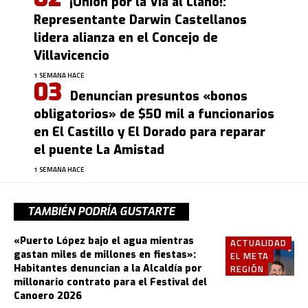
¡Unión por la Vía al Llano!:
Representante Darwin Castellanos
lidera alianza en el Concejo de
Villavicencio
1 SEMANA HACE
Denuncian presuntos «bonos
obligatorios» de $50 mil a funcionarios
en El Castillo y El Dorado para reparar
el puente La Amistad
1 SEMANA HACE
TAMBIÉN PODRÍA GUSTARTE
«Puerto López bajo el agua mientras
ACTUALIDAD
gastan miles de millones en fiestas»:
EL META
Habitantes denuncian a la Alcaldía por
REGIÓN
millonario contrato para el Festival del
Canoero 2026