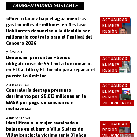
TAMBIÉN PODRÍA GUSTARTE
«Puerto López bajo el agua mientras
ACTUALIDAD
gastan miles de millones en fiestas»:
EL META
Habitantes denuncian a la Alcaldía por
REGIÓN
millonario contrato para el Festival del
Canoero 2026
7 DÍAS HACE
Denuncian presuntos «bonos
ACTUALIDAD
obligatorios» de $50 mil a funcionarios
EL META
en El Castillo y El Dorado para reparar el
REGIÓN
puente La Amistad
ACTUALIDAD
2 SEMANAS HACE
Contraloría destapa presunto
EL META
detrimento por $5.813 millones en la
REGIÓN
EMSA por pago de sanciones e
VILLAVICENCIO
ineficiencia
2 SEMANAS HACE
Identifican a la mujer asesinada a
ACTUALIDAD
balazos en el barrio Villa Suárez de
REGIÓN
Villavicencio; la víctima tenía 31 años
VILLAVICENCIO