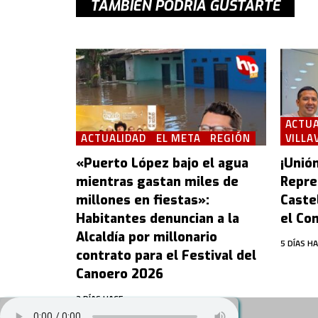
TAMBIÉN PODRÍA GUSTARTE
ACTUA
ACTUALIDAD
EL META
REGIÓN
VILLA
«Puerto López bajo el agua
¡Unión
mientras gastan miles de
Repre
millones en fiestas»:
Castel
Habitantes denuncian a la
el Con
Alcaldía por millonario
5 DÍAS H
contrato para el Festival del
Canoero 2026
2 DÍAS HACE