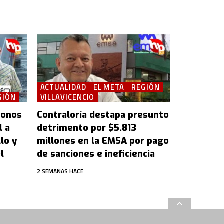
ACTUALIDAD
EL META
REGIÓN
GIÓN
VILLAVICENCIO
bonos
Contraloría destapa presunto
l a
detrimento por $5.813
lo y
millones en la EMSA por pago
l
de sanciones e ineficiencia
2 SEMANAS HACE