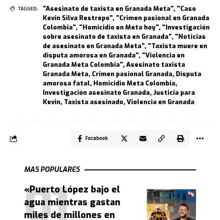
"Asesinato de taxista en Granada Meta"
,
"Caso
TAGGED:
Kevin Silva Restrepo"
,
"Crimen pasional en Granada
Colombia"
,
"Homicidio en Meta hoy"
,
"Investigación
sobre asesinato de taxista en Granada"
,
"Noticias
de asesinato en Granada Meta"
,
"Taxista muere en
disputa amorosa en Granada"
,
"Violencia en
Granada Meta Colombia"
,
Asesinato taxista
Granada Meta
,
Crimen pasional Granada
,
Disputa
amorosa fatal
,
Homicidio Meta Colombia
,
Investigación asesinato Granada
,
Justicia para
Kevin
,
Taxista asesinado
,
Violencia en Granada
Facebook
MAS POPULARES
«Puerto López bajo el
agua mientras gastan
miles de millones en