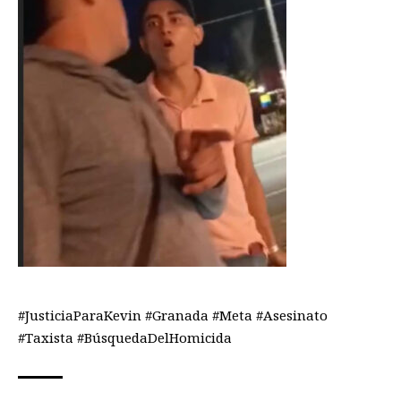
#JusticiaParaKevin #Granada #Meta #Asesinato
#Taxista #BúsquedaDelHomicida