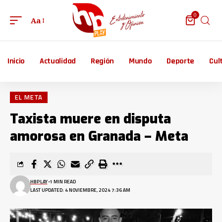
0
Aa
Inicio
Actualidad
Región
Mundo
Deporte
Cul
EL META
Taxista muere en disputa
amorosa en Granada – Meta
HBPLAY
1 MIN READ
LAST UPDATED: 4 NOVIEMBRE, 2024 7:36 AM