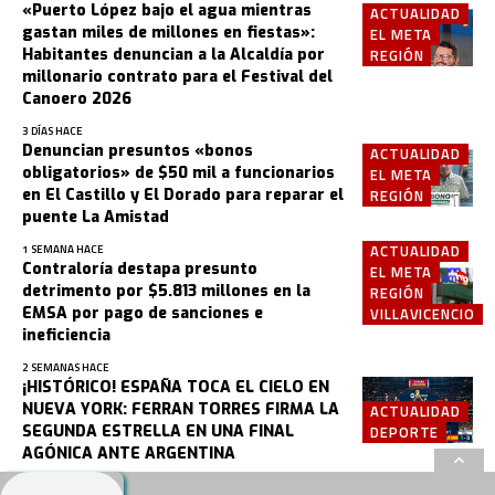
«Puerto López bajo el agua mientras
ACTUALIDAD
gastan miles de millones en fiestas»:
EL META
Habitantes denuncian a la Alcaldía por
REGIÓN
millonario contrato para el Festival del
Canoero 2026
3 DÍAS HACE
Denuncian presuntos «bonos
ACTUALIDAD
obligatorios» de $50 mil a funcionarios
EL META
en El Castillo y El Dorado para reparar el
REGIÓN
puente La Amistad
ACTUALIDAD
1 SEMANA HACE
Contraloría destapa presunto
EL META
detrimento por $5.813 millones en la
REGIÓN
EMSA por pago de sanciones e
VILLAVICENCIO
ineficiencia
2 SEMANAS HACE
¡HISTÓRICO! ESPAÑA TOCA EL CIELO EN
NUEVA YORK: FERRAN TORRES FIRMA LA
ACTUALIDAD
SEGUNDA ESTRELLA EN UNA FINAL
DEPORTE
AGÓNICA ANTE ARGENTINA
3 SEMANAS HACE