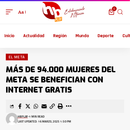
0
Aa
Inicio
Actualidad
Región
Mundo
Deporte
Cul
EL META
MÁS DE 94.000 MUJERES DEL
META SE BENEFICIAN CON
INTERNET GRATIS
HBPLAY
1 MIN READ
LAST UPDATED: 16 MARZO, 2025 1:50 PM