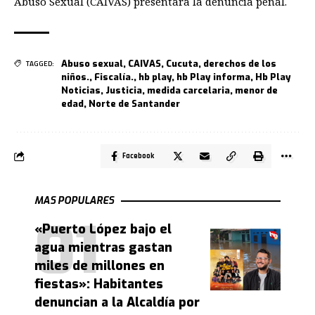
Abuso Sexual (CAIVAS) presentara la denuncia penal.
Abuso sexual
,
CAIVAS
,
Cucuta
,
derechos de los
TAGGED:
niños.
,
Fiscalía.
,
hb play
,
hb Play informa
,
Hb Play
Noticias
,
Justicia
,
medida carcelaria
,
menor de
edad
,
Norte de Santander
Facebook
MAS POPULARES
«Puerto López bajo el
agua mientras gastan
miles de millones en
fiestas»: Habitantes
denuncian a la Alcaldía por