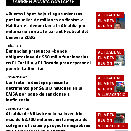
TAMBIÉN PODRÍA GUSTARTE
«Puerto López bajo el agua mientras
ACTUALIDAD
gastan miles de millones en fiestas»:
EL META
Habitantes denuncian a la Alcaldía por
REGIÓN
millonario contrato para el Festival del
Canoero 2026
5 DÍAS HACE
Denuncian presuntos «bonos
ACTUALIDAD
obligatorios» de $50 mil a funcionarios
EL META
en El Castillo y El Dorado para reparar el
REGIÓN
puente La Amistad
ACTUALIDAD
1 SEMANA HACE
Contraloría destapa presunto
EL META
detrimento por $5.813 millones en la
REGIÓN
EMSA por pago de sanciones e
VILLAVICENCIO
ineficiencia
2 SEMANAS HACE
Alcaldía de Villavicencio ha invertido
EL META
más de $2.700 millones en la mejora de
REGIÓN
colegios oficiales y proyecta megaobras
VILLAVICENCIO