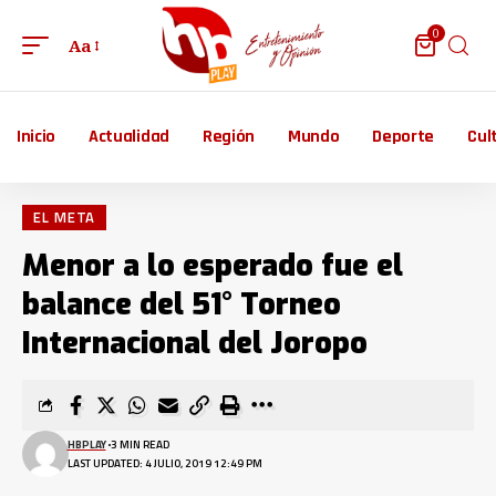
0
Aa
Inicio
Actualidad
Región
Mundo
Deporte
Cul
EL META
Menor a lo esperado fue el
balance del 51° Torneo
Internacional del Joropo
HBPLAY
3 MIN READ
LAST UPDATED: 4 JULIO, 2019 12:49 PM