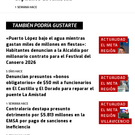
1 SEMANA HACE
TAMBIÉN PODRÍA GUSTARTE
«Puerto López bajo el agua mientras
ACTUALIDAD
gastan miles de millones en fiestas»:
EL META
Habitantes denuncian a la Alcaldía por
REGIÓN
millonario contrato para el Festival del
Canoero 2026
5 DÍAS HACE
Denuncian presuntos «bonos
ACTUALIDAD
obligatorios» de $50 mil a funcionarios
EL META
en El Castillo y El Dorado para reparar el
REGIÓN
puente La Amistad
ACTUALIDAD
1 SEMANA HACE
Contraloría destapa presunto
EL META
detrimento por $5.813 millones en la
REGIÓN
EMSA por pago de sanciones e
VILLAVICENCIO
ineficiencia