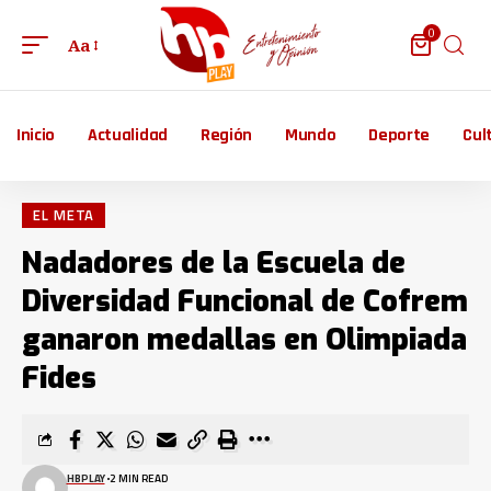
0
Aa
Inicio
Actualidad
Región
Mundo
Deporte
Cul
EL META
Nadadores de la Escuela de
Diversidad Funcional de Cofrem
ganaron medallas en Olimpiada
Fides
HBPLAY
2 MIN READ