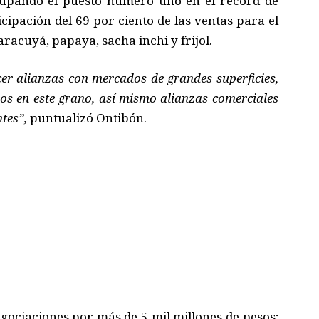
ocupando el puesto número uno en el récord de
ipación del 69 por ciento de las ventas para el
aracuyá, papaya, sacha inchi y frijol.
er alianzas con mercados de grandes superficies,
dos en este grano, así mismo alianzas comerciales
tes”,
puntualizó Ontibón.
gociaciones por más de 5 mil millones de pesos;