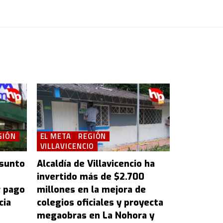
GIÓN
EL META
REGIÓN
VILLAVICENCIO
esunto
Alcaldía de Villavicencio ha
invertido más de $2.700
r pago
millones en la mejora de
cia
colegios oficiales y proyecta
megaobras en La Nohora y