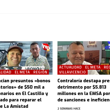
ACTUALIDAD
EL META
RE
LIDAD
EL META
REGIÓN
VILLAVICENCIO
cian presuntos «bonos
Contraloría destapa pr
atorios» de $50 mil a
detrimento por $5.813
narios en El Castillo y
millones en la EMSA po
ado para reparar el
de sanciones e ineficien
e La Amistad
2 SEMANAS HACE