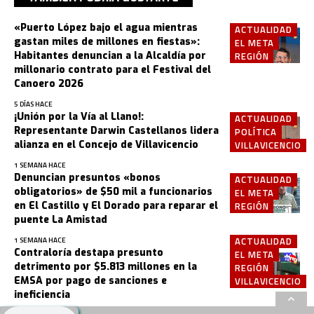
«Puerto López bajo el agua mientras
ACTUALIDAD
gastan miles de millones en fiestas»:
EL META
Habitantes denuncian a la Alcaldía por
REGIÓN
millonario contrato para el Festival del
Canoero 2026
5 DÍAS HACE
¡Unión por la Vía al Llano!:
ACTUALIDAD
Representante Darwin Castellanos lidera
POLÍTICA
alianza en el Concejo de Villavicencio
VILLAVICENCIO
1 SEMANA HACE
Denuncian presuntos «bonos
ACTUALIDAD
obligatorios» de $50 mil a funcionarios
EL META
en El Castillo y El Dorado para reparar el
REGIÓN
puente La Amistad
ACTUALIDAD
1 SEMANA HACE
Contraloría destapa presunto
EL META
detrimento por $5.813 millones en la
REGIÓN
EMSA por pago de sanciones e
VILLAVICENCIO
ineficiencia