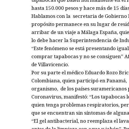
hasta 150.000 pesos y hace más de 15 días
Hablamos con la secretaria de Gobierno 
propósito permanece en su lugar de resid
arribar de un viaje a Málaga España, quie
lo debe hacer la Superintendencia de Ind
“Este fenómeno se está presentando igual
comprar tapabocas y no se consiguen” Af
de Villavicencio.
Por su parte el médico Eduardo Rozo Bric
Colombiana, quien participó en Panamá, 
organismo, de los países suramericanos 
Coronavirus, manifestó: “Los tapabocas l
quien tenga problemas respiratorios, per
que se encuentran sin síntomas de algun
“El gel antibacterial, no reemplaza el lav
antes de la limpieza con agua y jabón”, 