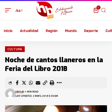
0
Aa
Inicio
Actualidad
Región
Mundo
Deporte
Cul
CULTURA
Noche de cantos llaneros en la
Feria del Libro 2018
HBPLAY
1 MIN READ
LAST UPDATED: 2 MAYO, 2018 9:39 AM