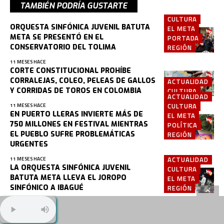
TAMBIÉN PODRÍA GUSTARTE
CULTURA
ORQUESTA SINFÓNICA JUVENIL BATUTA
EL META
META SE PRESENTÓ EN EL
PORTADA
CONSERVATORIO DEL TOLIMA
REGIÓN
11 MESES HACE
CORTE CONSTITUCIONAL PROHÍBE
CORRALEJAS, COLEO, PELEAS DE GALLOS
ACTUALIDAD
Y CORRIDAS DE TOROS EN COLOMBIA
CULTURA
ACTUALIDAD
CULTURA
11 MESES HACE
EN PUERTO LLERAS INVIERTE MÁS DE
EL META
750 MILLONES EN FESTIVAL MIENTRAS
POLÍTICA
EL PUEBLO SUFRE PROBLEMÁTICAS
REGIÓN
URGENTES
ACTUALIDAD
11 MESES HACE
LA ORQUESTA SINFÓNICA JUVENIL
CULTURA
BATUTA META LLEVA EL JOROPO
EL META
SINFÓNICO A IBAGUÉ
REGIÓN
12 MESES HACE