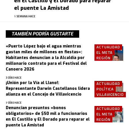
en El Castillo y El Dorado para reparar
el puente La Amistad
1 SEMANA HACE
TAMBIÉN PODRÍA GUSTARTE
«Puerto López bajo el agua mientras
ACTUALIDAD
gastan miles de millones en fiestas»:
EL META
Habitantes denuncian a la Alcaldía por
REGIÓN
millonario contrato para el Festival del
Canoero 2026
3 DÍAS HACE
¡Unión por la Vía al Llano!:
ACTUALIDAD
Representante Darwin Castellanos lidera
POLÍTICA
alianza en el Concejo de Villavicencio
VILLAVICENCIO
7 DÍAS HACE
Denuncian presuntos «bonos
ACTUALIDAD
obligatorios» de $50 mil a funcionarios
EL META
en El Castillo y El Dorado para reparar el
REGIÓN
puente La Amistad