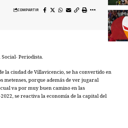
COMPARTIR
Social- Periodista.
 de la ciudad de Villavicencio, se ha convertido en
los metenses, porque además de
ver jugar
al
l cual va
por muy buen camin
o
en
las
-202
2, se reactiva la economía de la capital del