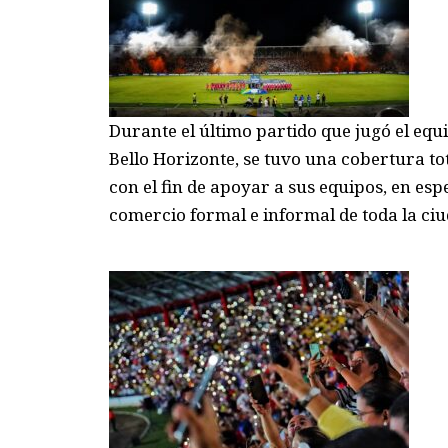
Durante el último partido que jugó el equ
Bello Horizonte,
se
tuvo una cobertura tot
con el fin de
a
poya
r
a
sus
equipo
s, en espe
comercio
formal e informal de toda la ciu