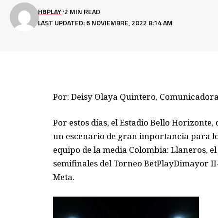
HBPLAY
2 MIN READ
LAST UPDATED: 6 NOVIEMBRE, 2022 8:14 AM
Por: Deisy Olaya Quintero, Comunicadora 
P
or estos días, el Estadio Bello Horizonte,
un escenario de gran importancia para 
equipo
de la media Colombia:
Llaneros
, e
semifinales
d
el
Torneo
BetPlay
Dimayor
II
Meta.