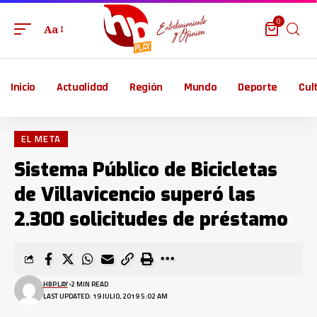
0
Aa
Inicio
Actualidad
Región
Mundo
Deporte
Cul
EL META
Sistema Público de Bicicletas
de Villavicencio superó las
2.300 solicitudes de préstamo
HBPLAY
2 MIN READ
LAST UPDATED: 19 JULIO, 2019 5:02 AM