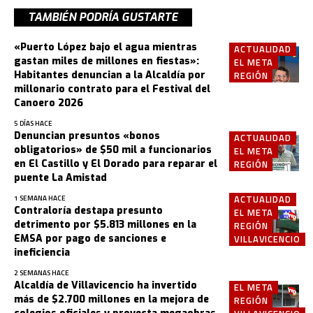
TAMBIÉN PODRÍA GUSTARTE
«Puerto López bajo el agua mientras
ACTUALIDAD
gastan miles de millones en fiestas»:
EL META
Habitantes denuncian a la Alcaldía por
REGIÓN
millonario contrato para el Festival del
Canoero 2026
5 DÍAS HACE
Denuncian presuntos «bonos
ACTUALIDAD
obligatorios» de $50 mil a funcionarios
EL META
en El Castillo y El Dorado para reparar el
REGIÓN
puente La Amistad
ACTUALIDAD
1 SEMANA HACE
Contraloría destapa presunto
EL META
detrimento por $5.813 millones en la
REGIÓN
EMSA por pago de sanciones e
VILLAVICENCIO
ineficiencia
2 SEMANAS HACE
Alcaldía de Villavicencio ha invertido
EL META
más de $2.700 millones en la mejora de
REGIÓN