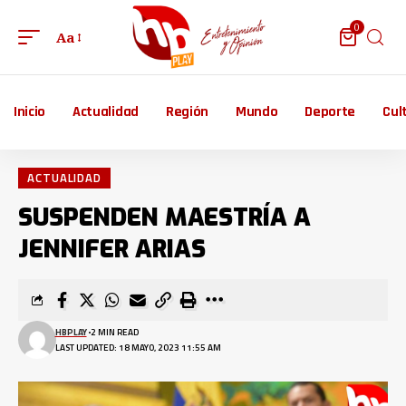
0
Aa
Inicio
Actualidad
Región
Mundo
Deporte
Cul
ACTUALIDAD
SUSPENDEN MAESTRÍA A
JENNIFER ARIAS
HBPLAY
2 MIN READ
LAST UPDATED: 18 MAYO, 2023 11:55 AM