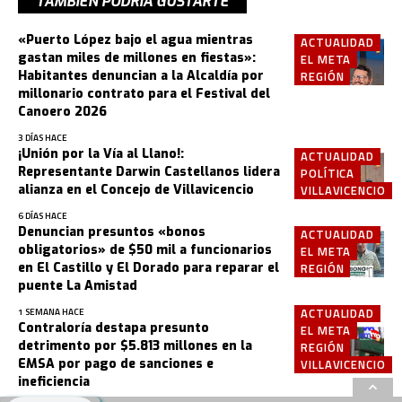
TAMBIÉN PODRÍA GUSTARTE
«Puerto López bajo el agua mientras
ACTUALIDAD
gastan miles de millones en fiestas»:
EL META
Habitantes denuncian a la Alcaldía por
REGIÓN
millonario contrato para el Festival del
Canoero 2026
3 DÍAS HACE
¡Unión por la Vía al Llano!:
ACTUALIDAD
Representante Darwin Castellanos lidera
POLÍTICA
alianza en el Concejo de Villavicencio
VILLAVICENCIO
6 DÍAS HACE
Denuncian presuntos «bonos
ACTUALIDAD
obligatorios» de $50 mil a funcionarios
EL META
en El Castillo y El Dorado para reparar el
REGIÓN
puente La Amistad
ACTUALIDAD
1 SEMANA HACE
Contraloría destapa presunto
EL META
detrimento por $5.813 millones en la
REGIÓN
EMSA por pago de sanciones e
VILLAVICENCIO
ineficiencia