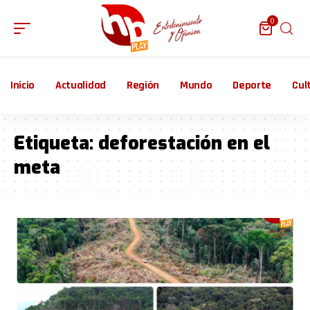
0
Inicio
Actualidad
Región
Mundo
Deporte
Cul
Etiqueta:
deforestación en el
meta