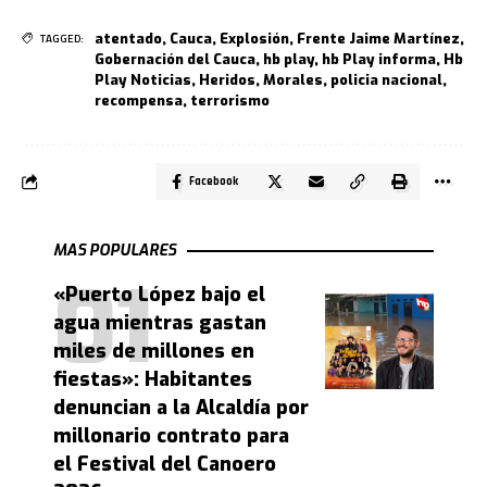
atentado
,
Cauca
,
Explosión
,
Frente Jaime Martínez
,
TAGGED:
Gobernación del Cauca
,
hb play
,
hb Play informa
,
Hb
Play Noticias
,
Heridos
,
Morales
,
policia nacional
,
recompensa
,
terrorismo
Facebook
MAS POPULARES
«Puerto López bajo el
agua mientras gastan
miles de millones en
fiestas»: Habitantes
denuncian a la Alcaldía por
millonario contrato para
el Festival del Canoero