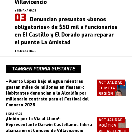
Villavicencio
1 SEMANA HACE
Denuncian presuntos «bonos
obligatorios» de $50 mil a funcionarios
en El Castillo y El Dorado para reparar
el puente La Amistad
1 SEMANA HACE
TAMBIÉN PODRÍA GUSTARTE
«Puerto López bajo el agua mientras
ACTUALIDAD
gastan miles de millones en fiestas»:
EL META
Habitantes denuncian a la Alcaldía por
REGIÓN
millonario contrato para el Festival del
Canoero 2026
5 DÍAS HACE
¡Unión por la Vía al Llano!:
ACTUALIDAD
Representante Darwin Castellanos lidera
POLÍTICA
alianza en el Concejo de Villavicencio
VILLAVICENCIO