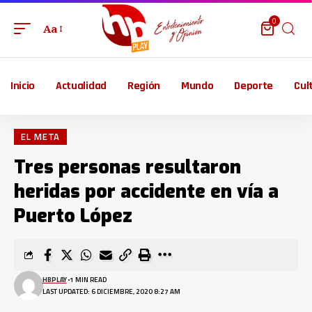
0
Aa
Inicio
Actualidad
Región
Mundo
Deporte
Cul
EL META
Tres personas resultaron
heridas por accidente en vía a
Puerto López
HBPLAY
1 MIN READ
LAST UPDATED: 6 DICIEMBRE, 2020 8:27 AM