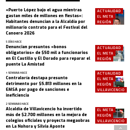
«Puerto López bajo el agua mientras
ACTUALIDAD
gastan miles de millones en fiestas»:
EL META
Habitantes denuncian a la Alcaldía por
REGIÓN
millonario contrato para el Festival del
Canoero 2026
5 DÍAS HACE
Denuncian presuntos «bonos
ACTUALIDAD
obligatorios» de $50 mil a funcionarios
EL META
en El Castillo y El Dorado para reparar el
REGIÓN
puente La Amistad
ACTUALIDAD
1 SEMANA HACE
Contraloría destapa presunto
EL META
detrimento por $5.813 millones en la
REGIÓN
EMSA por pago de sanciones e
VILLAVICENCIO
ineficiencia
2 SEMANAS HACE
Alcaldía de Villavicencio ha invertido
EL META
más de $2.700 millones en la mejora de
REGIÓN
colegios oficiales y proyecta megaobras
VILLAVICENCIO
en La Nohora y Silvia Aponte