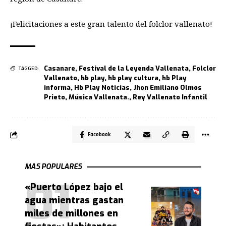
¡Felicitaciones a este gran talento del folclor vallenato!
Casanare
,
Festival de la Leyenda Vallenata
,
Folclor
TAGGED:
Vallenato
,
hb play
,
hb play cultura
,
hb Play
informa
,
Hb Play Noticias
,
Jhon Emiliano Olmos
Prieto
,
Música Vallenata.
,
Rey Vallenato Infantil
Facebook
MAS POPULARES
«Puerto López bajo el
agua mientras gastan
miles de millones en