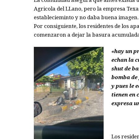
Agricola del LLano, pero la empresa Texac
establecieminto y no daba buena imagen.
Por consiguiente, los residentes de los a
comenzaron a dejar la basura acumulada s
«hay un p
echan la c
shut de b
bomba de 
y pues le 
tienen en 
expresa un
Los reside