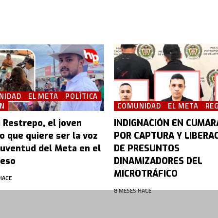
NIDAD
EL META
POLÍTICA
ÓN
COMUNIDAD
EL META
RE
 Restrepo, el joven
INDIGNACIÓN EN CUMAR
o que quiere ser la voz
POR CAPTURA Y LIBERA
 juventud del Meta en el
DE PRESUNTOS
eso
DINAMIZADORES DEL
MICROTRÁFICO
HACE
8 MESES HACE