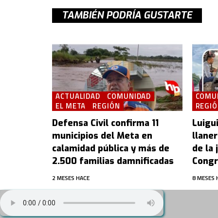
TAMBIÉN PODRÍA GUSTARTE
ACTUALIDAD
COMUNIDAD
COMU
EL META
REGIÓN
REGI
Defensa Civil confirma 11
Luigui
municipios del Meta en
llaner
calamidad pública y más de
de la
2.500 familias damnificadas
Congr
2 MESES HACE
8 MESES 