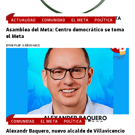
ACTUALIDAD
COMUNIDAD
EL META
POLÍTICA
Asamblea del Meta: Centro democrático se toma
el Meta
BY
HB PLAY
3 AÑOS HACE
COMUNIDAD
EL META
POLÍTICA
Alexandr Baquero, nuevo alcalde de Villavicencio