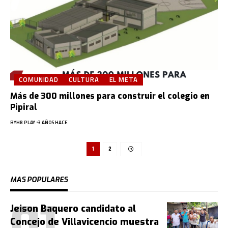
COMUNIDAD
CULTURA
EL META
Más de 300 millones para construir el colegio en
Pipiral
BY
HB PLAY
3 AÑOS HACE
1
2
MAS POPULARES
Jeison Baquero candidato al
Concejo de Villavicencio muestra