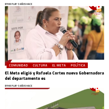
BY
HB PLAY
3 AÑOS HACE
COMUNIDAD
CULTURA
EL META
POLÍTICA
El Meta eligió y Rafaela Cortes nueva Gobernadora
del departamento es
BY
HB PLAY
3 AÑOS HACE