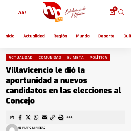
0
Aa
Inicio
Actualidad
Región
Mundo
Deporte
Cul
ACTUALIDAD
COMUNIDAD
EL META
POLÍTICA
Villavicencio le dió la
aportunidad a nuevos
candidatos en las elecciones al
Concejo
HB PLAY
2 MIN READ