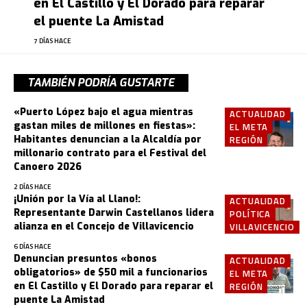
en El Castillo y El Dorado para reparar
el puente La Amistad
7 DÍAS HACE
TAMBIÉN PODRÍA GUSTARTE
«Puerto López bajo el agua mientras
ACTUALIDAD
gastan miles de millones en fiestas»:
EL META
Habitantes denuncian a la Alcaldía por
REGIÓN
millonario contrato para el Festival del
Canoero 2026
2 DÍAS HACE
¡Unión por la Vía al Llano!:
ACTUALIDAD
Representante Darwin Castellanos lidera
POLÍTICA
alianza en el Concejo de Villavicencio
VILLAVICENCIO
6 DÍAS HACE
Denuncian presuntos «bonos
ACTUALIDAD
obligatorios» de $50 mil a funcionarios
EL META
en El Castillo y El Dorado para reparar el
REGIÓN
puente La Amistad