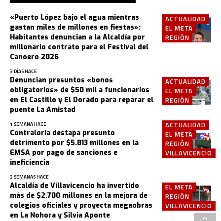
«Puerto López bajo el agua mientras
ACTUALIDAD
gastan miles de millones en fiestas»:
EL META
Habitantes denuncian a la Alcaldía por
REGIÓN
millonario contrato para el Festival del
Canoero 2026
3 DÍAS HACE
Denuncian presuntos «bonos
ACTUALIDAD
obligatorios» de $50 mil a funcionarios
EL META
en El Castillo y El Dorado para reparar el
REGIÓN
puente La Amistad
ACTUALIDAD
1 SEMANA HACE
Contraloría destapa presunto
EL META
detrimento por $5.813 millones en la
REGIÓN
EMSA por pago de sanciones e
VILLAVICENCIO
ineficiencia
2 SEMANAS HACE
Alcaldía de Villavicencio ha invertido
EL META
más de $2.700 millones en la mejora de
REGIÓN
colegios oficiales y proyecta megaobras
VILLAVICENCIO
en La Nohora y Silvia Aponte